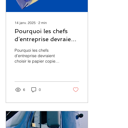
14 janv. 2025
∙
2
min
Pourquoi les chefs
d’entreprise devraient
choisir le papier copie
Pourquoi les chefs
Report Suzano
d’entreprise devraient
choisir le papier copie
Report Suzano
6
0