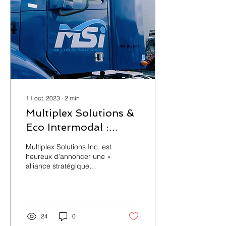
11 oct. 2023
∙
2
min
Multiplex Solutions &
Eco Intermodal :
Pionniers de la
Multiplex Solutions Inc. est
Logistique Durable au
heureux d'annoncer une «
alliance stratégique
Québec & en Ontario
significative » avec Eco
Intermodal, marquant une
étape important
24
0