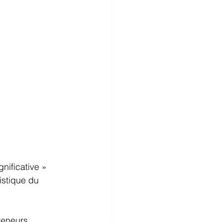
nificative » 
istique du 
teneurs 