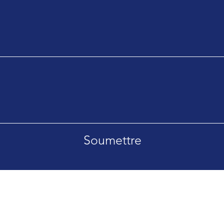
Soumettre
Montreal (514) 633-0035
Toronto (416) 688-2102
Easter Ontario (613) 662-6952