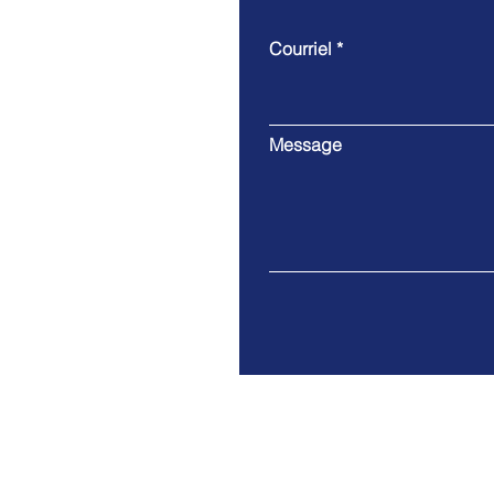
Courriel
Message
7-841 Rue Sydney
bureau 415
Cornwall, Ontario K6H7L2