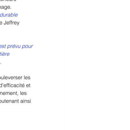
nnage.
durable 
e Jeffrey 
est prévu pour 
ière 
.
uleverser les 
efficacité et 
nnement, les 
outenant ainsi 