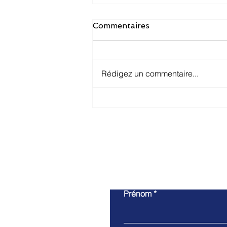
Commentaires
Rédigez un commentaire...
Pourquoi les chefs
d’entreprise devraient
choisir le papier copie
Report Suzano
Prénom